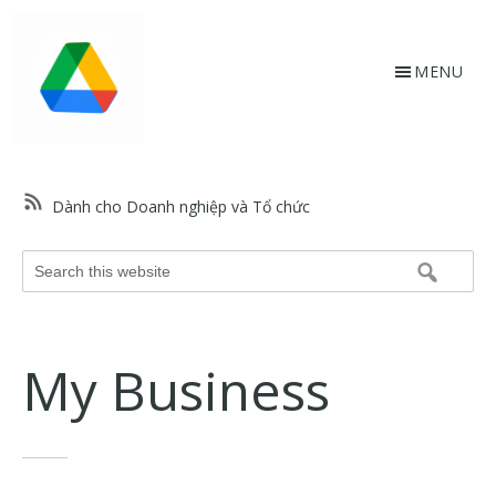
Skip
Bỏ
to
qua
main
footer
MENU
content
HỗtrợGoogle.vn
Trang
web
Dành cho Doanh nghiệp và Tổ chức
hỗ
trợ
Search
Google
this
và
website
trợ
giúp
My Business
về
các
sản
phẩm