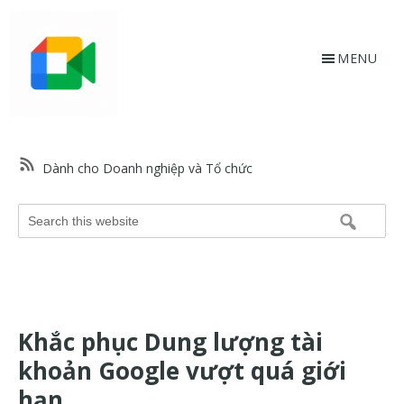
Skip
Bỏ
to
qua
main
footer
MENU
content
HỗtrợGoogle.vn
Trang
web
Dành cho Doanh nghiệp và Tổ chức
hỗ
trợ
Search
Google
this
và
website
trợ
giúp
về
Khắc phục Dung lượng tài
các
sản
khoản Google vượt quá giới
phẩm
hạn