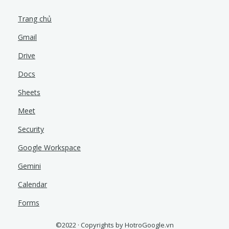
Trang chủ
Gmail
Drive
Docs
Sheets
Meet
Security
Google Workspace
Gemini
Calendar
Forms
©2022 · Copyrights by HotroGoogle.vn