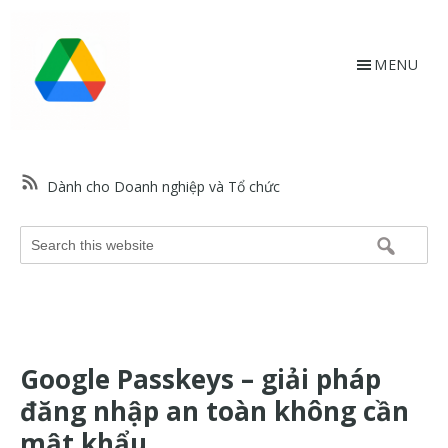
Skip
Bỏ
to
qua
main
footer
MENU
content
HỗtrợGoogle.vn
Trang
web
Dành cho Doanh nghiệp và Tổ chức
hỗ
trợ
Search
Google
this
và
website
trợ
giúp
về
Google Passkeys – giải pháp
các
sản
đăng nhập an toàn không cần
phẩm
mật khẩu