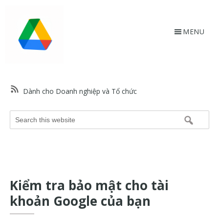
Skip
Bỏ
to
qua
main
footer
MENU
content
HỗtrợGoogle.vn
Trang
web
Dành cho Doanh nghiệp và Tổ chức
hỗ
trợ
Search
Google
this
và
website
trợ
giúp
về
Kiểm tra bảo mật cho tài
các
sản
khoản Google của bạn
phẩm