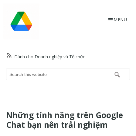
Skip
Bỏ
to
qua
main
footer
MENU
content
HỗtrợGoogle.vn
Trang
web
Dành cho Doanh nghiệp và Tổ chức
hỗ
trợ
Search
Google
this
và
website
trợ
giúp
về
Những tính năng trên Google
các
sản
Chat bạn nên trải nghiệm
phẩm