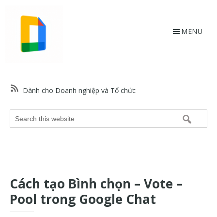
Skip
Bỏ
to
qua
main
footer
MENU
content
HỗtrợGoogle.vn
Trang
web
Dành cho Doanh nghiệp và Tổ chức
hỗ
trợ
Search
Google
this
và
website
trợ
giúp
về
Cách tạo Bình chọn – Vote –
các
sản
Pool trong Google Chat
phẩm