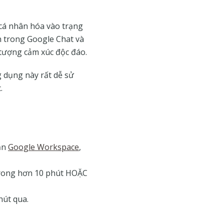
cá nhân hóa vào trạng
n trong Google Chat và
 tượng cảm xúc độc đáo.
 dụng này rất dễ sử
.
oản
Google Workspace
,
trong hơn 10 phút HOẶC
hút qua.