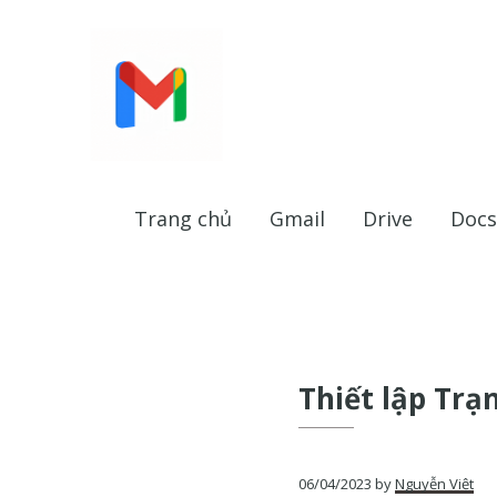
Bỏ
Skip
Bỏ
qua
to
qua
primary
main
footer
navigation
content
HỗtrợGoogle.vn
Trang
web
Trang chủ
Gmail
Drive
Docs
hỗ
trợ
Google
và
trợ
giúp
Thiết lập Trạ
về
các
sản
06/04/2023
by
Nguyễn Việt
phẩm