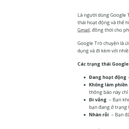
của
Google
Là người dùng Google T
thái hoạt động và thể 
Gmail
, đồng thời cho p
Google Trò chuyện là ứ
dụng và đi kèm với nhiề
Các trạng thái Google
Đang hoạt động
–
Không làm phiền
thông báo này chỉ 
Đi vắng
– Bạn khô
bạn đang ở trạng t
Nhàn rỗi
– Bạn đã