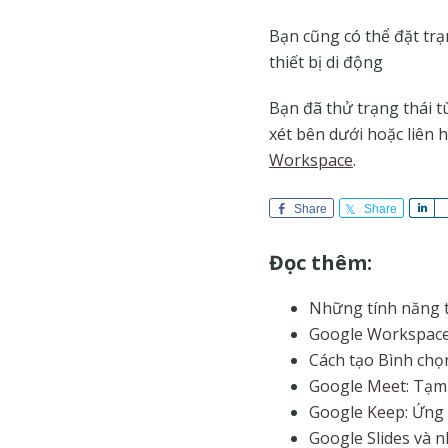
Bạn cũng có thể đặt tr
thiết bị di động
Bạn đã thử trạng thái 
xét bên dưới hoặc liên 
Workspace
.
Share
Share
S
h
a
Đọc thêm:
r
e
Những tính năng t
Google Workspace:
Cách tạo Bình chọn
Google Meet: Tạm 
Google Keep: Ứng
Google Slides và n