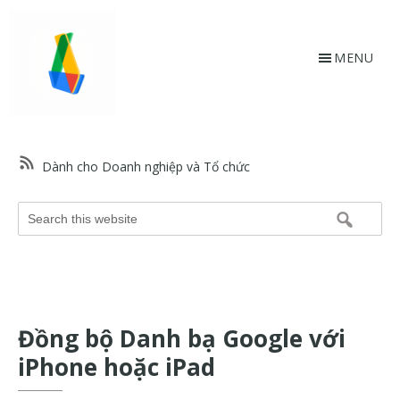
Skip
Bỏ
to
qua
main
footer
MENU
content
HỗtrợGoogle.vn
Trang
web
Dành cho Doanh nghiệp và Tổ chức
hỗ
trợ
Search
Google
this
và
website
trợ
giúp
về
Đồng bộ Danh bạ Google với
các
sản
iPhone hoặc iPad
phẩm