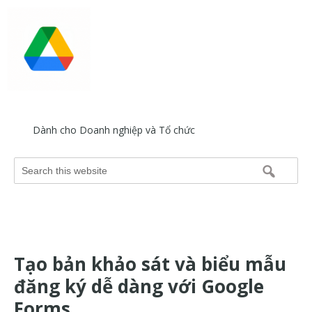
Bỏ
Skip
Bỏ
qua
to
qua
primary
main
footer
navigation
content
HỗtrợGoogle.vn
Trang
web
Dành cho Doanh nghiệp và Tổ chức
hỗ
trợ
Search
Google
this
và
website
trợ
giúp
về
Tạo bản khảo sát và biểu mẫu
các
sản
đăng ký dễ dàng với Google
phẩm
Forms