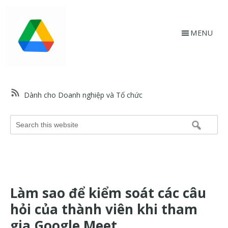
Skip
Bỏ
to
qua
main
footer
MENU
content
HỗtrợGoogle.vn
Trang
web
Dành cho Doanh nghiệp và Tổ chức
hỗ
trợ
Search
Google
this
và
website
trợ
giúp
về
Làm sao để kiểm soát các câu
các
sản
hỏi của thành viên khi tham
phẩm
gia Google Meet