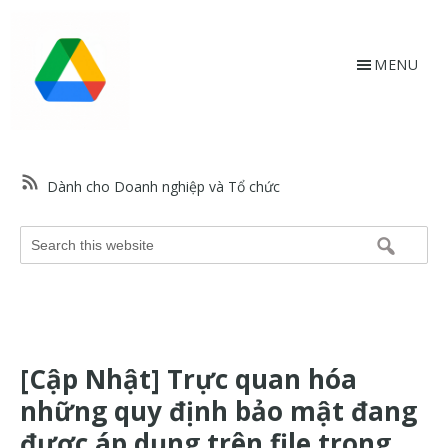
Skip
Bỏ
to
qua
main
footer
MENU
content
HỗtrợGoogle.vn
Trang
web
Dành cho Doanh nghiệp và Tổ chức
hỗ
trợ
Search
Google
this
và
website
trợ
giúp
về
[Cập Nhật] Trực quan hóa
các
sản
những quy định bảo mật đang
phẩm
được áp dụng trên file trong