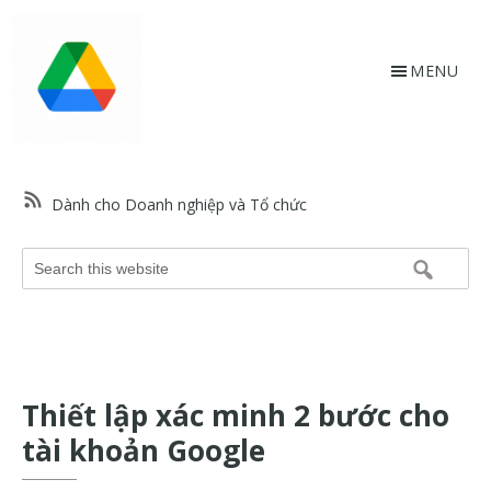
Skip
Bỏ
to
qua
main
footer
MENU
content
HỗtrợGoogle.vn
Trang
web
Dành cho Doanh nghiệp và Tổ chức
hỗ
trợ
Search
Google
this
và
website
trợ
giúp
về
Thiết lập xác minh 2 bước cho
các
sản
tài khoản Google
phẩm