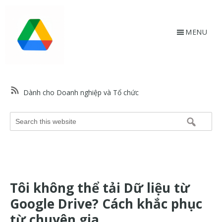
Skip
Bỏ
to
qua
main
footer
MENU
content
HỗtrợGoogle.vn
Trang
web
Dành cho Doanh nghiệp và Tổ chức
hỗ
trợ
Search
Google
this
và
website
trợ
giúp
về
Tôi không thể tải Dữ liệu từ
các
sản
Google Drive? Cách khắc phục
phẩm
từ chuyên gia