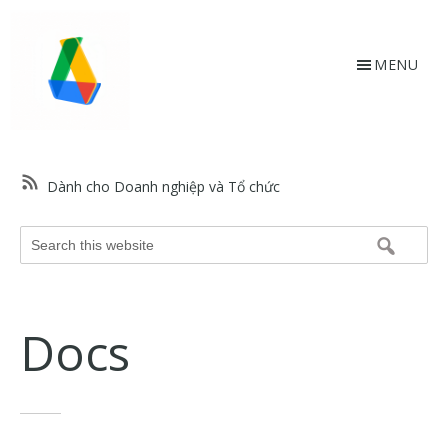
Skip
Bỏ
to
qua
main
footer
MENU
content
HỗtrợGoogle.vn
Trang
web
Dành cho Doanh nghiệp và Tổ chức
hỗ
trợ
Search
Google
this
và
website
trợ
giúp
Docs
về
các
sản
phẩm