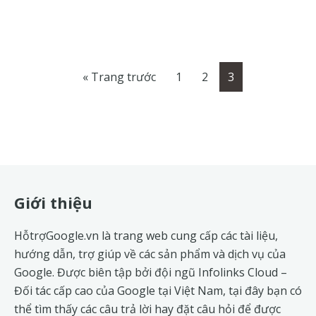
Chuyển
Go
Go
Go
«
Trang trước
1
2
3
đến
to
to
to
page
page
page
Footer
Giới thiệu
HỗtrợGoogle.vn là trang web cung cấp các tài liệu,
hướng dẫn, trợ giúp về các sản phẩm và dịch vụ của
Google. Được biên tập bởi đội ngũ
Infolinks Cloud
–
Đối tác cấp cao của Google tại Việt Nam, tại đây bạn có
thể tìm thấy các câu trả lời hay đặt câu hỏi để được