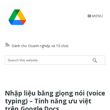
Skip
Bỏ
to
qua
main
footer
MENU
content
HỗtrợGoogle.vn
Trang
web
Dành cho Doanh nghiệp và Tổ chức
hỗ
trợ
Search
Google
this
và
website
trợ
giúp
về
Nhập liệu bằng giọng nói (voice
các
sản
typing) – Tính năng ưu việt
phẩm
trên Google Docs