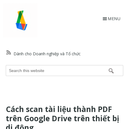
Skip
Bỏ
to
qua
main
footer
MENU
content
HỗtrợGoogle.vn
Trang
web
Dành cho Doanh nghiệp và Tổ chức
hỗ
trợ
Search
Google
this
và
website
trợ
giúp
về
Cách scan tài liệu thành PDF
các
sản
trên Google Drive trên thiết bị
phẩm
di động