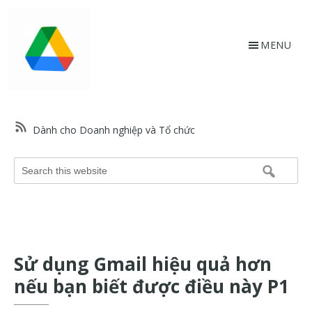
Skip
Bỏ
to
qua
main
footer
MENU
content
HỗtrợGoogle.vn
Trang
web
Dành cho Doanh nghiệp và Tổ chức
hỗ
trợ
Search
Google
this
và
website
trợ
giúp
về
Sử dụng Gmail hiệu quả hơn
các
sản
nếu bạn biết được điều này P1
phẩm