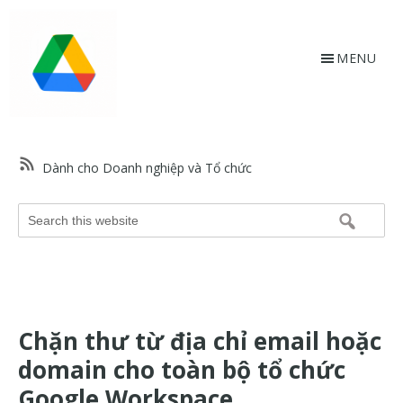
Skip
Bỏ
to
qua
main
footer
MENU
content
HỗtrợGoogle.vn
Trang
web
Dành cho Doanh nghiệp và Tổ chức
hỗ
trợ
Search
Google
this
và
website
trợ
giúp
về
Chặn thư từ địa chỉ email hoặc
các
sản
domain cho toàn bộ tổ chức
phẩm
Google Workspace