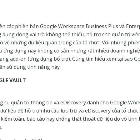
rên các phiên bản Google Workspace Business Plus và Enterp
 dụng đóng vai trò không thể thiếu, hỗ trợ cho quản trị vi
bảo vệ những dữ liệu quan trọng của tổ chức. Với những phi
dù ứng dụng này không có sẵn nhưng rất nhiều doanh nghiệ
ạng add-on (ứng dụng bổ trợ). Cùng tìm hiểu xem tại sao Goog
ên sử dụng tính năng này.
GLE VAULT
ng cụ quản trị thông tin và eDiscovery dành cho Google Wo
t dữ liệu để hỗ trợ nhu cầu lưu trữ và eDiscovery của tổ chứ
a, kiểm toán, báo cáo hay chống thất thoát dữ liệu do vô tìn
.