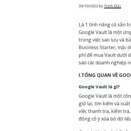
của
30/10/2023
by
Trịnh Đức
Google
Là 1 tính năng có sẵn t
Google Vault là một ứng
trong việc sao lưu và 
Business Starter, mặc 
phí để mua Vault dưới d
sao các doanh nghiệp n
I.TỔNG QUAN VỀ GOO
Google Vault là gì?
Google Vault là một cô
giữ lại, tìm kiếm và xuấ
việc thanh tra, kiểm tr
động cố ý xóa bỏ dữ liệu