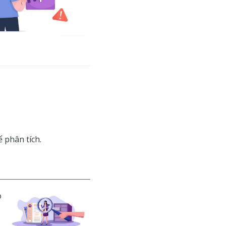
 phân tích.
o