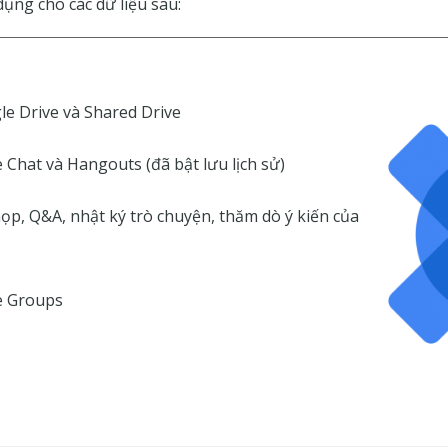
dụng cho các dữ liệu sau:
gle Drive và Shared Drive
 Chat và Hangouts (đã bật lưu lịch sử)
họp, Q&A, nhật ký trò chuyện, thăm dò ý kiến của
e Groups