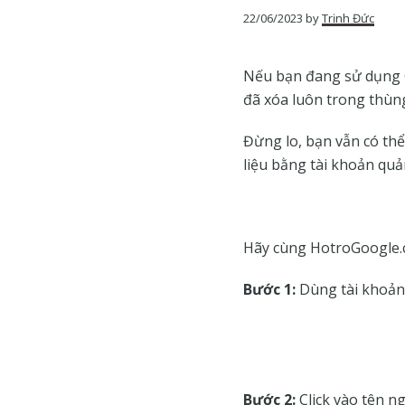
của
22/06/2023
by
Trịnh Đức
Google
Nếu bạn đang sử dụng G
đã xóa luôn trong thùng
Đừng lo, bạn vẫn có th
liệu bằng tài khoản quản
Hãy cùng HotroGoogle.
Bước 1:
Dùng tài khoản
Bước 2:
Click vào tên n