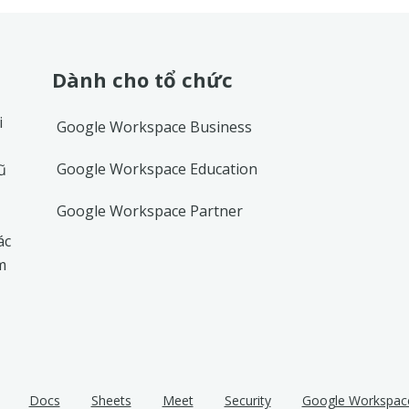
Dành cho tổ chức
i
Google Workspace Business
Google Workspace Education
ũ
Google Workspace Partner
ác
m
Docs
Sheets
Meet
Security
Google Workspac