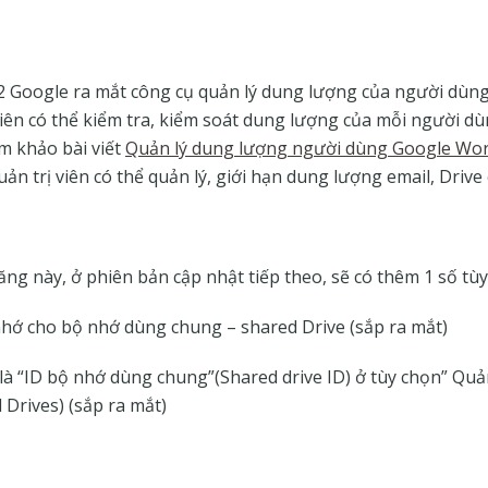
2 Google ra mắt công cụ quản lý dung lượng của người dùn
 viên có thể kiểm tra, kiểm soát dung lượng của mỗi người 
am khảo bài viết
Quản lý dung lượng người dùng Google Wo
ản trị viên có thể quản lý, giới hạn dung lượng email, Driv
ng này, ở phiên bản cập nhật tiếp theo, sẽ có thêm 1 số tù
nhớ cho bộ nhớ dùng chung – shared Drive (sắp ra mắt)
là “ID bộ nhớ dùng chung”(Shared drive ID) ở tùy chọn” Qu
Drives) (sắp ra mắt)