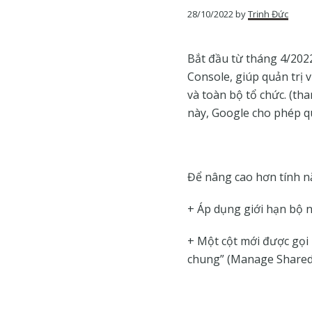
của
28/10/2022
by
Trịnh Đức
Google
Bắt đầu từ tháng 4/202
Console, giúp quản trị
và toàn bộ tổ chức. (th
này, Google cho phép qu
Để nâng cao hơn tính nă
+ Áp dụng giới hạn bộ 
+ Một cột mới được gọi 
chung” (Manage Shared 