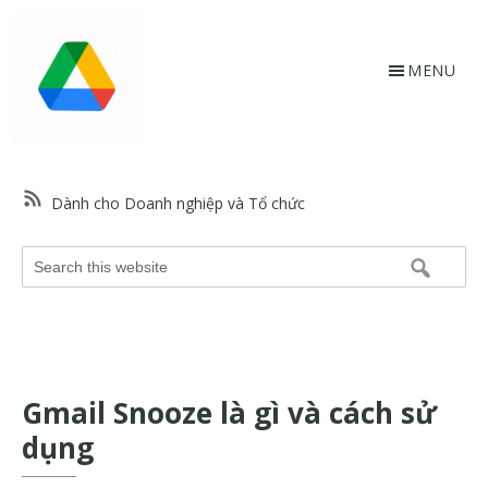
Skip
Bỏ
to
qua
main
footer
MENU
content
HỗtrợGoogle.vn
Trang
web
Dành cho Doanh nghiệp và Tổ chức
hỗ
trợ
Search
Google
this
và
website
trợ
giúp
về
Gmail Snooze là gì và cách sử
các
sản
dụng
phẩm