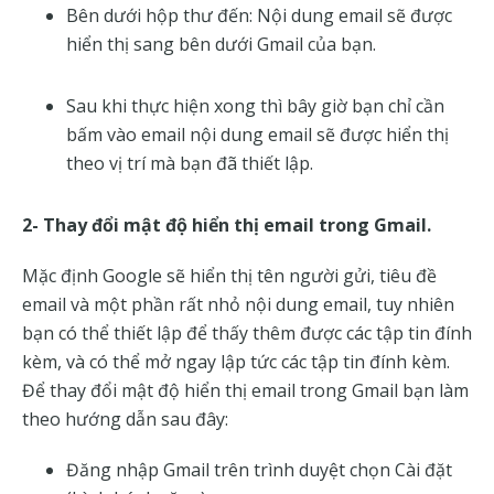
Bên dưới hộp thư đến: Nội dung email sẽ được
hiển thị sang bên dưới Gmail của bạn.
Sau khi thực hiện xong thì bây giờ bạn chỉ cần
bấm vào email nội dung email sẽ được hiển thị
theo vị trí mà bạn đã thiết lập.
2- Thay đổi mật độ hiển thị email trong Gmail.
Mặc định Google sẽ hiển thị tên người gửi, tiêu đề
email và một phần rất nhỏ nội dung email, tuy nhiên
bạn có thể thiết lập để thấy thêm được các tập tin đính
kèm, và có thể mở ngay lập tức các tập tin đính kèm.
Để thay đổi mật độ hiển thị email trong Gmail bạn làm
theo hướng dẫn sau đây:
Đăng nhập Gmail trên trình duyệt chọn Cài đặt