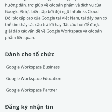
hướng dẫn, trợ giúp về các sản phẩm và dịch vụ của
Google. Được biên tập bởi đội ngũ
Infolinks Cloud
–
Đối tác cấp cao của Google tại Việt Nam, tại đây bạn có
thể tìm thấy các câu trả lời hay đặt câu hỏi để được
giải đáp các vấn đề về
Google Workspace
và các sản
phẩm liên quan.
Dành cho tổ chức
Google Workspace Business
Google Workspace Education
Google Workspace Partner
Đăng ký nhận tin