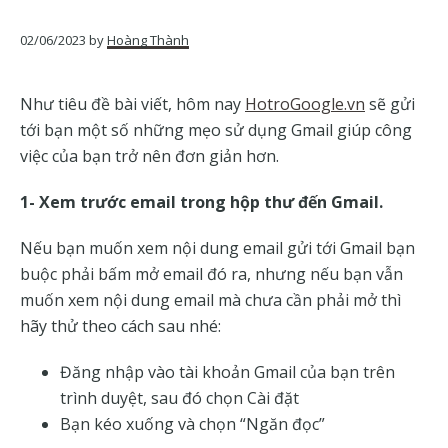
của
Google
02/06/2023
by
Hoàng Thành
Như tiêu đề bài viết, hôm nay
HotroGoogle.vn
sẽ gửi
tới bạn một số những mẹo sử dụng Gmail giúp công
việc của bạn trở nên đơn giản hơn.
1- Xem trước email trong hộp thư đến Gmail.
Nếu bạn muốn xem nội dung email gửi tới Gmail bạn
buộc phải bấm mở email đó ra, nhưng nếu bạn vẫn
muốn xem nội dung email mà chưa cần phải mở thì
hãy thử theo cách sau nhé:
Đăng nhập vào tài khoản Gmail của bạn trên
trình duyệt, sau đó chọn Cài đặt
Bạn kéo xuống và chọn “Ngăn đọc”