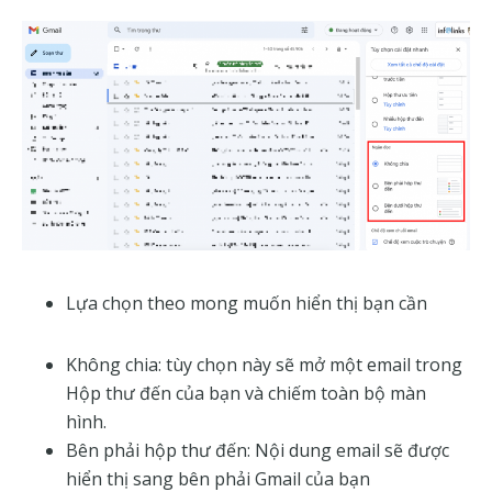
Lựa chọn theo mong muốn hiển thị bạn cần
Không chia: tùy chọn này sẽ mở một email trong
Hộp thư đến của bạn và chiếm toàn bộ màn
hình.
Bên phải hộp thư đến: Nội dung email sẽ được
hiển thị sang bên phải Gmail của bạn