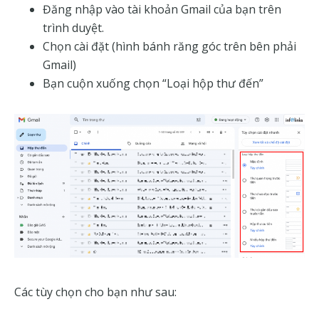
Đăng nhập vào tài khoản Gmail của bạn trên
trình duyệt.
Chọn cài đặt (hình bánh răng góc trên bên phải
Gmail)
Bạn cuộn xuống chọn “Loại hộp thư đến”
Các tùy chọn cho bạn như sau: