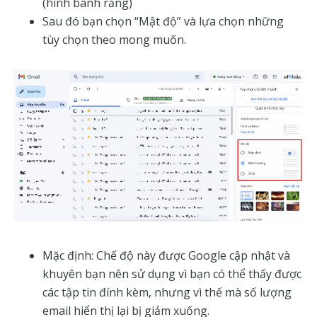
(hình bánh răng)
Sau đó bạn chọn “Mật độ” và lựa chọn những
tùy chọn theo mong muốn.
Mặc định: Chế độ này được Google cập nhật và
khuyên bạn nên sử dụng vì bạn có thể thấy được
các tập tin đính kèm, nhưng vì thế mà số lượng
email hiển thị lại bị giảm xuống.