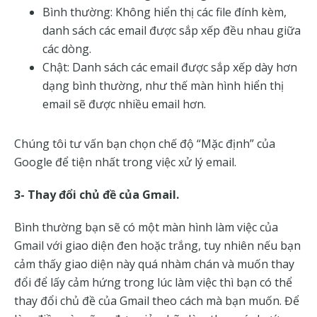
Bình thường: Không hiển thị các file đính kèm,
danh sách các email được sắp xếp đều nhau giữa
các dòng.
Chật: Danh sách các email được sắp xếp dày hơn
dạng bình thường, như thế màn hình hiển thị
email sẽ được nhiều email hơn.
Chúng tôi tư vấn bạn chọn chế độ “Mặc định” của
Google để tiện nhất trong việc xử lý email.
3- Thay đổi chủ đề của Gmail.
Bình thường bạn sẽ có một màn hình làm việc của
Gmail với giao diện đen hoặc trắng, tuy nhiên nếu bạn
cảm thấy giao diện này quá nhàm chán và muốn thay
đổi để lấy cảm hứng trong lúc làm việc thì bạn có thể
thay đổi chủ đề của Gmail theo cách mà bạn muốn. Để