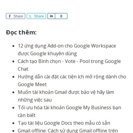
Share
Share
S
0
h
a
Đọc thêm:
r
e
12 ứng dụng Add-on cho Google Workspace
được Google khuyên dùng
Cách tạo Bình chọn - Vote - Pool trong Google
Chat
Hướng dẫn cài đặt các tiện ích mở rộng dành cho
Google Meet
Muốn tài khoản Gmail được bảo vệ hãy làm
những việc sau
Tối ưu hóa tài khoản Google My Business bạn
cần biết
Tạo tài liệu Google Docs theo mẫu có sẵn
Gmail offline: Cách sử dụng Gmail offline trên