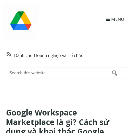
Skip
Bỏ
to
qua
main
footer
MENU
content
HỗtrợGoogle.vn
Trang
web
Dành cho Doanh nghiệp và Tổ chức
hỗ
trợ
Search
Google
this
và
website
trợ
giúp
về
Google Workspace
các
sản
Marketplace là gì? Cách sử
phẩm
dụng và khai thác Google