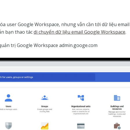
xóa user Google Workspace, nhưng vẫn cần tới dữ liệu email
ẫn bạn thao tác
di chuyển dữ liệu email Google Workspace
.
quản trị Google Workspace admin.googe.com