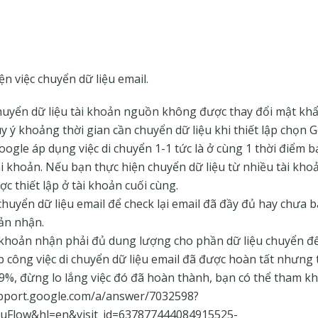
ện việc chuyển dữ liệu email.
huyển dữ liệu tài khoản nguồn không được thay đổi mật khẩ
y ý khoảng thời gian cần chuyển dữ liệu khi thiết lập chọn
ogle áp dụng việc di chuyển 1-1 tức là ở cùng 1 thời điểm b
tài khoản. Nếu bạn thực hiện chuyển dữ liệu từ nhiều tài khoả
c thiết lập ở tài khoản cuối cùng.
chuyển dữ liệu email để check lại email đã đầy đủ hay chưa 
oản nhận.
khoản nhận phải đủ dung lượng cho phần dữ liệu chuyển đế
 công việc di chuyển dữ liệu email đã được hoàn tất nhưng 
9%, đừng lo lắng việc đó đã hoàn thành, bạn có thể tham kh
upport.google.com/a/answer/7032598?
Flow&hl=en&visit_id=637877444084915525-